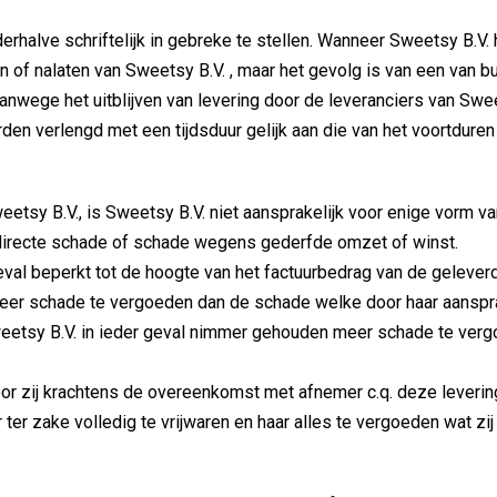
. derhalve schriftelijk in gebreke te stellen. Wanneer Sweetsy B.
n of nalaten van Sweetsy B.V. , maar het gevolg is van een van
n vanwege het uitblijven van levering door de leveranciers van Swe
rden verlengd met een tijdsduur gelijk aan die van het voortdur
etsy B.V., is Sweetsy B.V. niet aansprakelijk voor enige vorm 
ndirecte schade of schade wegens gederfde omzet of winst.
 geval beperkt tot de hoogte van het factuurbedrag van de gelev
eer schade te vergoeden dan de schade welke door haar aanspra
 Sweetsy B.V. in ieder geval nimmer gehouden meer schade te ve
or zij krachtens de overeenkomst met afnemer c.q. deze leverin
ter zake volledig te vrijwaren en haar alles te vergoeden wat zi