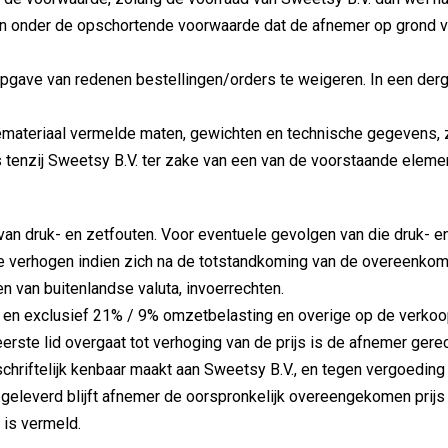
onder de opschortende voorwaarde dat de afnemer op grond van 
gave van redenen bestellingen/orders te weigeren. In een dergel
memateriaal vermelde maten, gewichten en technische gegevens,
ks tenzij Sweetsy B.V. ter zake van een van de voorstaande elemen
van druk- en zetfouten. Voor eventuele gevolgen van die druk- e
e verhogen indien zich na de totstandkoming van de overeenkom
en van buitenlandse valuta, invoerrechten.
k en exclusief 21% / 9% omzetbelasting en overige op de verkoo
erste lid overgaat tot verhoging van de prijs is de afnemer gerec
schriftelijk kenbaar maakt aan Sweetsy B.V., en tegen vergoedin
 geleverd blijft afnemer de oorspronkelijk overeengekomen prijs
s is vermeld.