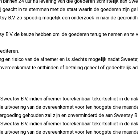
binnen 24 uur na levering van die goederen schriftelijk aan Swe
j geacht in te stemmen met de staat waarin de goederen zijn gel
tsy B.V. zo spoedig mogelijk een onderzoek in naar de gegrondhe
sy B.V. de keuze hebben om. de goederen terug te nemen en te v
editeren.
g en risico van de afnemer en is slechts mogelijk nadat Sweets
ereenkomst te ontbinden of betaling geheel of gedeeltelijk ach
eetsy B.V. indien afnemer toerekenbaar tekortschiet in de nako
 de uitvoering van de overeenkomst voor ten hoogste drie maanden
vergoeding gehouden zal zijn en onverminderd de aan Sweetsy B
eetsy B.V. indien afnemer toerekenbaar tekortschiet in de nako
 de uitvoering van de overeenkomst voor ten hoogste drie maanden