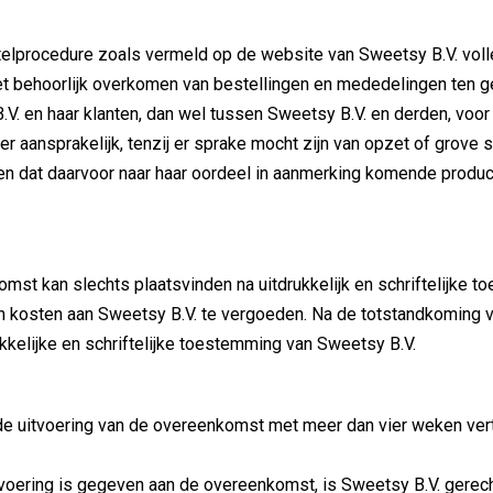
elprocedure zoals vermeld op de website van Sweetsy B.V. volle
et behoorlijk overkomen van bestellingen en mededelingen ten ge
V. en haar klanten, dan wel tussen Sweetsy B.V. en derden, voor
r aansprakelijk, tenzij er sprake mocht zijn van opzet of grove 
palen dat daarvoor naar haar oordeel in aanmerking komende pro
mst kan slechts plaatsvinden na uitdrukkelijk en schriftelijke
 en kosten aan Sweetsy B.V. te vergoeden. Na de totstandkoming
kelijke en schriftelijke toestemming van Sweetsy B.V.
de uitvoering van de overeenkomst met meer dan vier weken vert
itvoering is gegeven aan de overeenkomst, is Sweetsy B.V. gerec