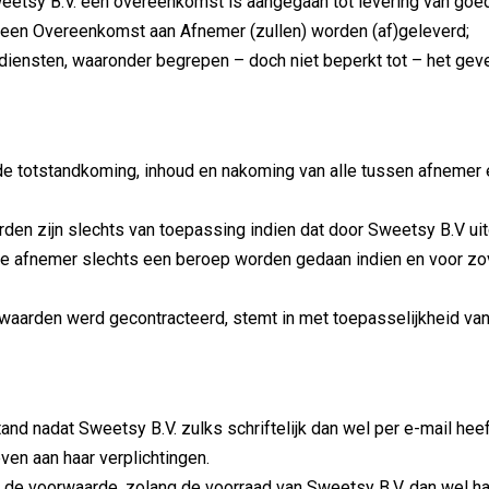
eetsy B.V. een overeenkomst is aangegaan tot levering van goe
an een Overeenkomst aan Afnemer (zullen) worden (af)geleverd;
diensten, waaronder begrepen – doch niet beperkt tot – het gev
e totstandkoming, inhoud en nakoming van alle tussen afnemer 
en zijn slechts van toepassing indien dat door Sweetsy B.V uitdr
 afnemer slechts een beroep worden gedaan indien en voor zover 
aarden werd gecontracteerd, stemt in met toepasselijkheid v
d nadat Sweetsy B.V. zulks schriftelijk dan wel per e-mail heef
ven aan haar verplichtingen.
de voorwaarde, zolang de voorraad van Sweetsy B.V. dan wel haa