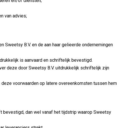
deren en/of diensten;
en van advies;
en Sweetsy B.V. en de aan haar gelieerde ondernemingen
ukkelijk is aanvaard en schriftelijk bevestigd.
deze door Sweetsy B.V. uitdrukkelijk schriftelijk zijn
an deze voorwaarden op latere overeenkomsten tussen hem
t bevestigd, dan wel vanaf het tijdstrip waarop Sweetsy
r leveranciers strekt.