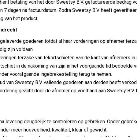
 dient betaling van het door Sweetsy B.V. gefactureerde bedrag v
en 7 dagen na factuurdatum. Zodra Sweetsy B.V. heeft geverifiee
ng van het product.
ndrecht
 geleverde goederen totdat al haar vorderingen op afnemer terz
g zijn voldaan.
deringen terzake van tekortschieten van de kant van afnemers i
tschiet in de nakoming van zijn in het voorgaande lid bedoelde
der voorafgaande ingebrekestelling terug te nemen.
 van Sweetsy B.V. vallende goederen aan derden heeft verkocht
ordering geacht door de afnemer op voorhand aan Sweetsy B.V. t
na levering deugdelijk te controleren op gebreken. Onder gebrek
onder meer hoeveelheid, kwaliteit, kleur of gewicht.