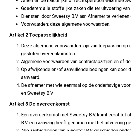
Afnemer: de natuurlijke of rechtspersoon waarmee Sw
Goederen: alle stoffelijke zaken die ter uitvoering v
Diensten: door Sweetsy B.V. aan Afnemer te verlenen 
Voorwaarden: deze algemene voorwaarden.
Artikel 2 Toepasselijkheid
Deze algemene voorwaarden zijn van toepassing op d
gesloten overeenkomsten.
Algemene voorwaarden van contractspartijen en of derd
Op afwijkende en/of aanvullende bedingen kan door de
aanvaard.
De afnemer met wie eenmaal op de onderhavige voorw
en Sweetsy B.V.
Artikel 3 De overeenkomst
Een overeenkomst met Sweetsy B.V. komt eerst tot stan
B.V. een aanvang heeft genomen met het uitvoering ge
Alle aanbiedingen van Sweetsy B.V. geschieden onder 